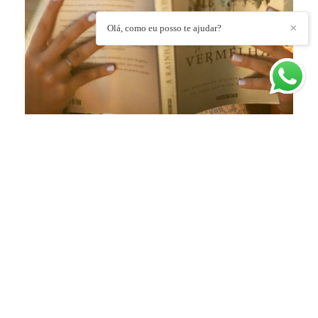
Olá, como eu posso te ajudar?
✕