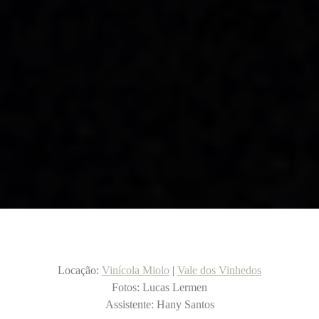
Locação:
Vinícola Miolo
|
Vale dos Vinhedos
Fotos: Lucas Lermen
Assistente: Hany Santos