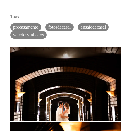
Tags
precasamento
fotosdecasal
ensaiodecasal
valedosvinhedos