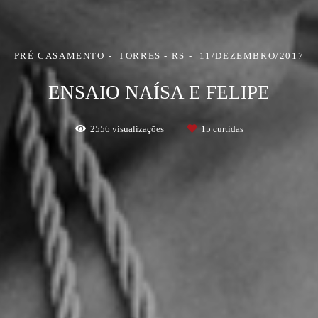
PRÉ CASAMENTO
TORRES - RS
11/DEZEMBRO/2017
ENSAIO NAÍSA E FELIPE
2556
visualizações
15
curtidas