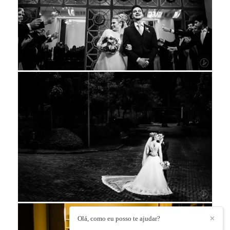
Olá, como eu posso te ajudar?
✕