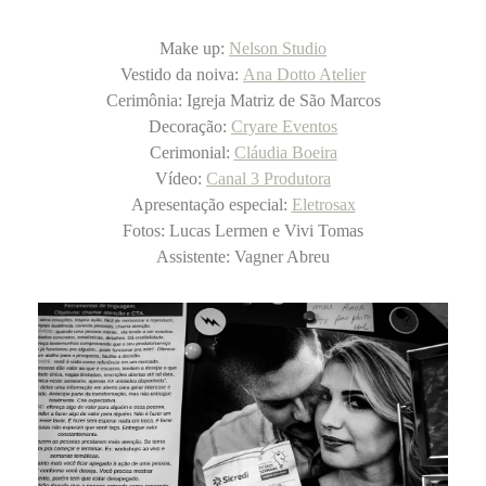
Make up:
Nelson Studio
Vestido da noiva:
Ana Dotto Atelier
Cerimônia: Igreja Matriz de São Marcos
Decoração:
Cryare Eventos
Cerimonial:
Cláudia Boeira
Vídeo:
Canal 3 Produtora
Apresentação especial:
Eletrosax
Fotos: Lucas Lermen e Vivi Tomas
Assistente: Vagner Abreu