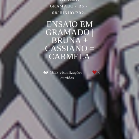
GRAMADO - RS
08/JUNHO/2021
ENSAIO EM
GRAMADO |
BRUNA +
CASSIANO =
CARMELA
1653
visualizações
6
curtidas