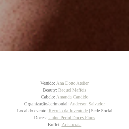
Vestido:
Ana Dotto Atelier
Beauty:
Raquel Maffeis
Cabelo:
Amanda Candido
Organização/cerimonial:
Anderson Salvador
Local do evento:
Recreio da Juventude
| Sede Social
Doces:
Janine Perini Doces Finos
Buffet:
Aristocrata