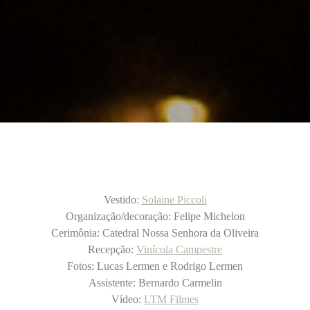
Vestido:
Solaine Piccoli
Organização/decoração: Felipe Michelon
Cerimônia: Catedral Nossa Senhora da Oliveira
Recepção:
Vinícola Campestre
Fotos: Lucas Lermen e Rodrigo Lermen
Assistente: Bernardo Carmelin
Vídeo:
LTM Filmes