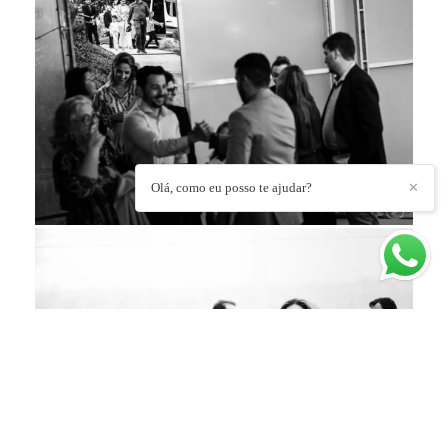
Olá, como eu posso te ajudar?
✕