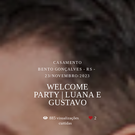
CASAMENTO
BENTO GONÇALVES - RS
23/NOVEMBRO/2023
WELCOME
PARTY | LUANA E
GUSTAVO
885
visualizações
2
curtidas