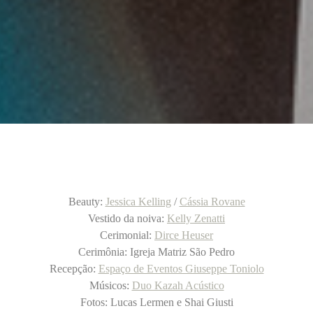
Beauty:
Jessica Kelling
/
Cássia Rovane
Vestido da noiva:
Kelly Zenatti
Cerimonial:
Dirce Heuser
Cerimônia: Igreja Matriz São Pedro
Recepção:
Espaço de Eventos Giuseppe Toniolo
Músicos:
Duo Kazah Acústico
Fotos: Lucas Lermen e Shai Giusti