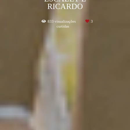
RICARDO
833
visualizações
3
curtidas