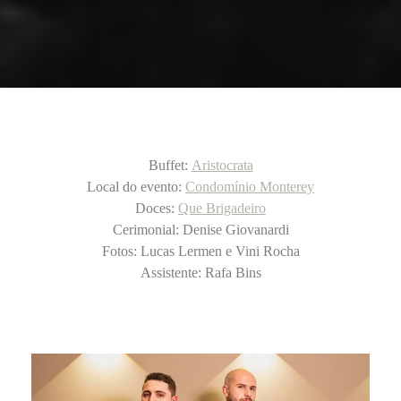
Buffet:
Aristocrata
Local do evento:
Condomínio Monterey
Doces:
Que Brigadeiro
Cerimonial: Denise Giovanardi
Fotos: Lucas Lermen e Vini Rocha
Assistente: Rafa Bins