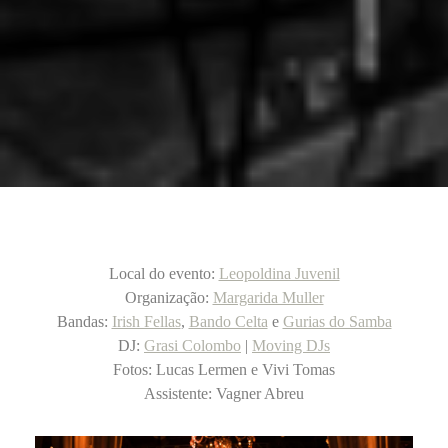
Local do evento:
Leopoldina Juvenil
Organização:
Margarida Muller
Bandas:
Irish Fellas
,
Bando Celta
e
Gurias do Samba
DJ:
Grasi Colombo
|
Moving DJs
Fotos: Lucas Lermen e Vivi Tomas
Assistente: Vagner Abreu