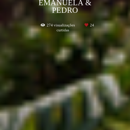
EMANUELA &
PEDRO
274
visualizações
24
curtidas