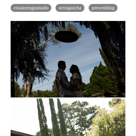
ensaioemgramado
serragaucha
prewedding