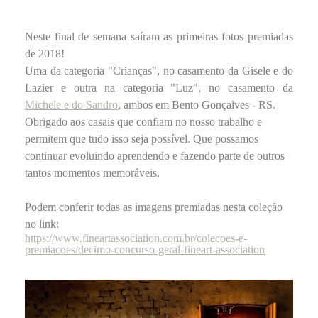
Neste final de semana saíram as primeiras fotos premiadas
de 2018!
Uma da categoria "Crianças", no casamento da Gisele e do
Lazier e outra na categoria "Luz", no casamento da
Michele e do Sandro
, ambos em Bento Gonçalves - RS.
Obrigado aos casais que confiam no nosso trabalho e
permitem que tudo isso seja possível. Que possamos
continuar evoluindo aprendendo e fazendo parte de outros
tantos momentos memoráveis.
Podem conferir todas as imagens premiadas nesta coleção
no link:
https://www.fineartassociation.com.br/colecoes-e-
premiacoes/decimo-concurso-geral-fineart-association