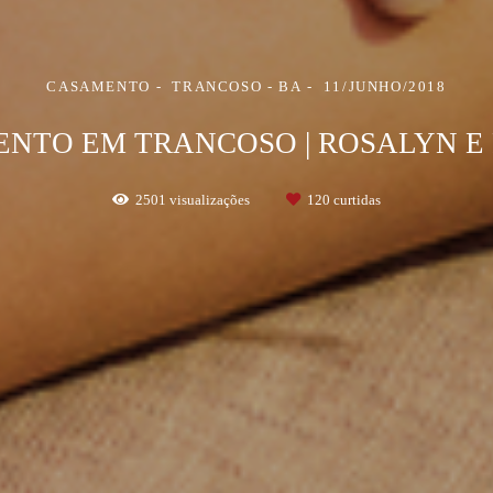
CASAMENTO
TRANCOSO - BA
11/JUNHO/2018
NTO EM TRANCOSO | ROSALYN E
2501
visualizações
120
curtidas