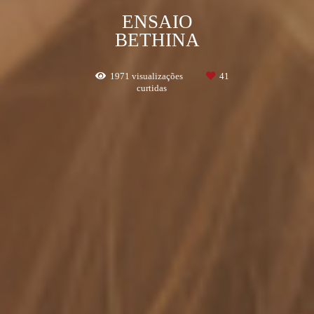
ENSAIO
BETHINA
1971
visualizações
41
curtidas