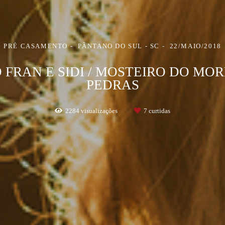
PRÉ CASAMENTO
PÂNTANO DO SUL - SC
22/MAIO/2018
 FRAN E SIDI / MOSTEIRO DO MO
PEDRAS
2284
visualizações
7
curtidas